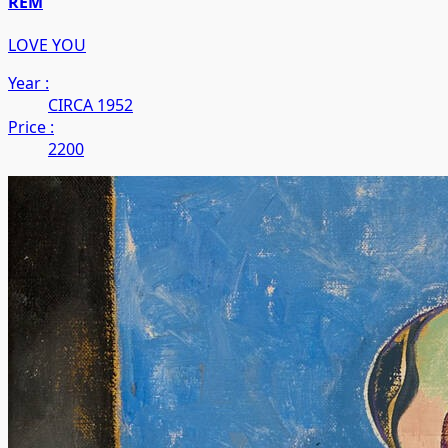
REM
LOVE YOU
Year :
CIRCA 1952
Price :
2200