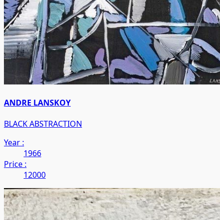
ANDRE LANSKOY
BLACK ABSTRACTION
Year :
1966
Price :
12000