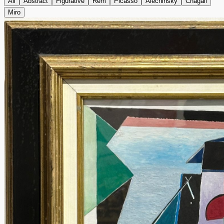
All
Abstract
Figurative
Rem
Picasso
Alechinsky
Chagall
Miro